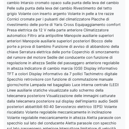
cambio Intarsio cromato opaco sulla punta della leva del cambio
Pelle sulla punta della leva del cambio Rivestimento del tetto
grigio Volante con inserto argento Volante in pelle a tre razze
Cornici cromate per i pulsanti del climatizzatore Placche di
rivestimento delle porte di Yaris Cross Equipaggiamento comfort
Presa elettrica da 12 V nella parte anteriore Climatizzatore
automatico Filtro aria antipolline Manopole ausiliarie superiori
anteriori Manopole ausiliarie superiori posteriori Blocco delle
porte a prova di bambino Funzione di avviso di abbandono della
chiave Serratura elettrica delle porte Coperchio di smorzamento
del rumore del motore Sedile del conducente con funzione di
regolazione in altezza Sedile del passeggero anteriore regolabile
in altezza Indicatore di cambio marcia (GSI) Display informativo
TFT a colori Display informativo da 7 pollici Tachimetro digitale
Specchio retrovisore con funzione di commutazione manuale
giorno/notte Lampada nel bagagliaio Luce interna centrale (LED)
Linee ausiliarie statiche visualizzate sullo schermo della
telecamera posteriore Visualizzazione delle immagini catturate
dalla telecamera posteriore sul display dell'impianto audio Sedili
posteriori abbattibili 60:40 Servosterzo elettrico (EPS) Volante
riscaldato Volante regolabile meccanicamente in inclinazione
Volante regolabile meccanicamente in altezza Aletta parasole con
specchio sul lato del conducente Aletta parasole con specchio
sul lato passeggero anteriore Interruttore limitatore di velocità