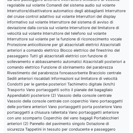
regolabile sul volante Comandi del sistema audio sul volante
Interruttore/disattivatore automatico degli abbaglianti Interruttore
del cruise control adattivo sul volante Interruttori del display
informativo sul volante Interruttore del sistema di avviso di
deviazione dalla corsia sul volante Interruttore del limitatore di
velocità sul volante Interruttore del telefono sul volante
Interruttore sul volante per la funzione di riconoscimento vocale
Protezione anticollisione per gli alzacristalli elettrici Alzacristalli
anteriori a comando elettrico Blocco elettrico del finestrino del
passeggero Tutti gli alzacristalli elettrici con funzione di
sollevamento e abbassamento automatici Alzacristalli posteriori a
comando elettrico Funzione di sbrinamento del parabrezza
Rivestimento del parabrezza fonoassorbente Bracciolo centrale
Sedili anteriori riscaldati Informazioni sul limitatore di velocità
Condotti per le gambe posteriori Tachimetro digitale (km/h)
Trasporto Vano portaoggetti sotto il pianale del bagagliaio
Appendiabiti posteriore (2) Vassoio della console centrale
Vassoio della console centrale con coperchio Vano portaoggetti
delle portiere anteriori Vano portaoggetti porta posteriore Vano
portaoggetti a chiusura rallentata Vano portaoggetti anteriore
con uno scomparto Coperchio del vano bagagli Portabicchieri
anteriori (2) Pannello del pavimento singolo Dotazione di
sicurezza Tappetini in tessuto per conducente e passeggero