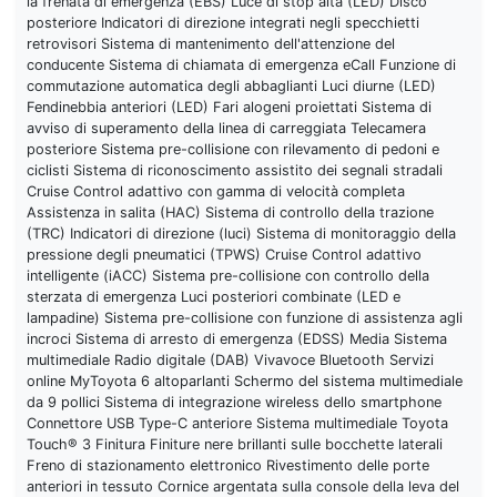
la frenata di emergenza (EBS) Luce di stop alta (LED) Disco
posteriore Indicatori di direzione integrati negli specchietti
retrovisori Sistema di mantenimento dell'attenzione del
conducente Sistema di chiamata di emergenza eCall Funzione di
commutazione automatica degli abbaglianti Luci diurne (LED)
Fendinebbia anteriori (LED) Fari alogeni proiettati Sistema di
avviso di superamento della linea di carreggiata Telecamera
posteriore Sistema pre-collisione con rilevamento di pedoni e
ciclisti Sistema di riconoscimento assistito dei segnali stradali
Cruise Control adattivo con gamma di velocità completa
Assistenza in salita (HAC) Sistema di controllo della trazione
(TRC) Indicatori di direzione (luci) Sistema di monitoraggio della
pressione degli pneumatici (TPWS) Cruise Control adattivo
intelligente (iACC) Sistema pre-collisione con controllo della
sterzata di emergenza Luci posteriori combinate (LED e
lampadine) Sistema pre-collisione con funzione di assistenza agli
incroci Sistema di arresto di emergenza (EDSS) Media Sistema
multimediale Radio digitale (DAB) Vivavoce Bluetooth Servizi
online MyToyota 6 altoparlanti Schermo del sistema multimediale
da 9 pollici Sistema di integrazione wireless dello smartphone
Connettore USB Type-C anteriore Sistema multimediale Toyota
Touch® 3 Finitura Finiture nere brillanti sulle bocchette laterali
Freno di stazionamento elettronico Rivestimento delle porte
anteriori in tessuto Cornice argentata sulla console della leva del