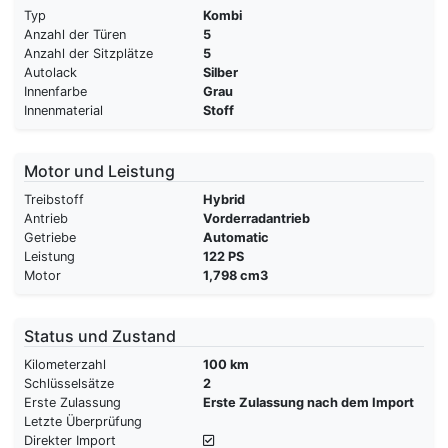
Typ
Kombi
Anzahl der Türen
5
Anzahl der Sitzplätze
5
Autolack
Silber
Innenfarbe
Grau
Innenmaterial
Stoff
Motor und Leistung
Treibstoff
Hybrid
Antrieb
Vorderradantrieb
Getriebe
Automatic
Leistung
122 PS
Motor
1,798 cm3
Status und Zustand
Kilometerzahl
100 km
Schlüsselsätze
2
Erste Zulassung
Erste Zulassung nach dem Import
Letzte Überprüfung
Direkter Import