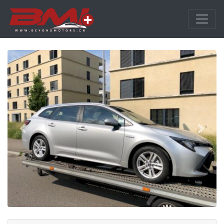
vorige
nächs