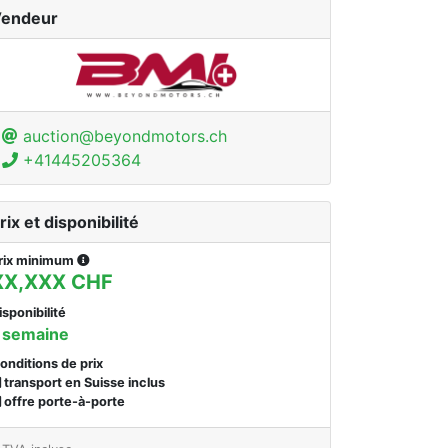
endeur
auction@beyondmotors.ch
+41445205364
rix et disponibilité
rix minimum
XX,XXX CHF
isponibilité
 semaine
onditions de prix
transport en Suisse inclus
offre porte-à-porte