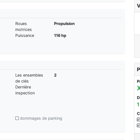
V
Roues
Propulsion
motrices
Puissance
116 hp
P
Les ensembles
2
de clés
P
Dernière
inspection
D
1
C
dommages de parking